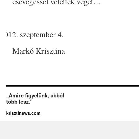
csevegéssel vetettek véget…
szeptember 4.
Markó Krisztina
„Amire figyelünk, abból
több lesz.”
krisztinews.com