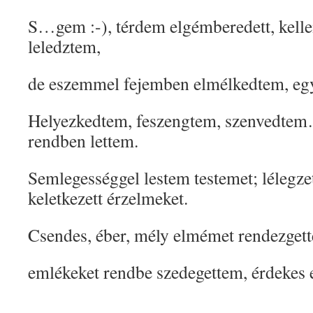
S…gem :-), térdem elgémberedett, kell
leledztem,
de eszemmel fejemben elmélkedtem, eg
Helyezkedtem, feszengtem, szenvedtem
rendben lettem.
Semlegességgel lestem testemet; lélegzet
keletkezett érzelmeket.
Csendes, éber, mély elmémet rendezget
emlékeket rendbe szedegettem, érdekes 