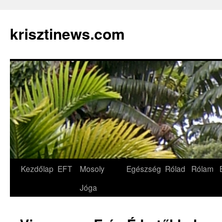
krisztinews.com
Kilépés
Kezdőlap
EFT
Mosoly
Egészség
Rólad
Rólam
a
Jóga
tartalomba