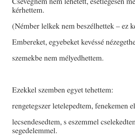
Csevegnem nem lehetett, esetlegesen mé
kérhettem.
(Némber lelkek nem beszélhettek – ez 
Embereket, egyebeket kevéssé nézegeth
szemekbe nem mélyedhettem.
Ezekkel szemben egyet tehettem:
rengetegszer letelepedtem, fenekemen e
lecsendesedtem, s eszemmel cselekedte
segedelemmel.