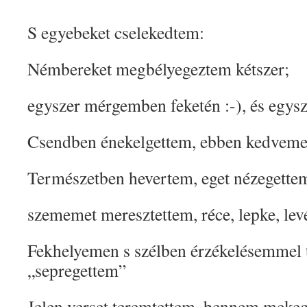
S egyebeket cselekedtem:
Némbereket megbélyegeztem kétszer;
egyszer mérgemben feketén :-), és egysz
Csendben énekelgettem, ebben kedvemet
Természetben hevertem, eget nézegette
szememet meresztettem, réce, lepke, lev
Fekhelyemen s szélben érzékelésemmel 
„sepregettem”
Jelen verset teremtettem, bennem meke