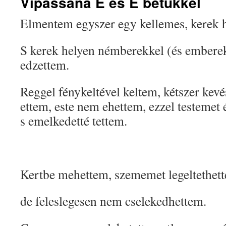
Vipassana E és É betűkkel
Elmentem egyszer egy kellemes, kerek h
S kerek helyen némberekkel (és embere
edzettem.
Reggel fénykeltével keltem, kétszer kevé
ettem, este nem ehettem, ezzel testemet 
s emelkedetté tettem.
Kertbe mehettem, szememet legeltethet
de feleslegesen nem cselekedhettem.